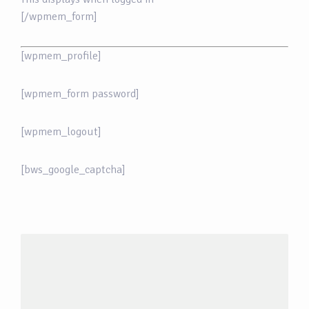
[/wpmem_form]
[wpmem_profile]
[wpmem_form password]
[wpmem_logout]
[bws_google_captcha]