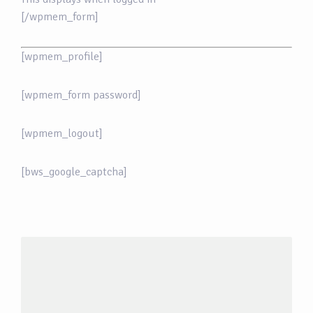
[/wpmem_form]
[wpmem_profile]
[wpmem_form password]
[wpmem_logout]
[bws_google_captcha]